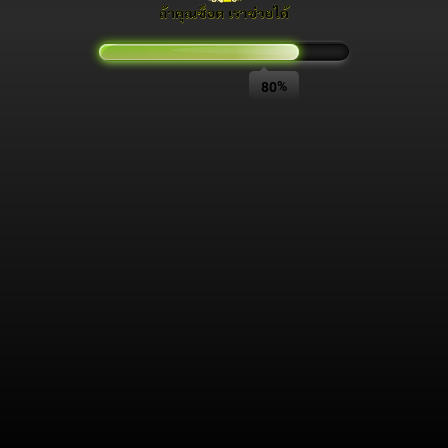
%
80
ใบอนุญาต Gambling
Terms and Conditions
Copyright © 2025 Casino All Rights Reserved.