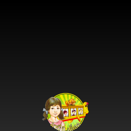
เข้าสู่ระบบ
สมัครสมาชิก
โปรโมชั่น
TAG
PAYMENTS ACCEPTED