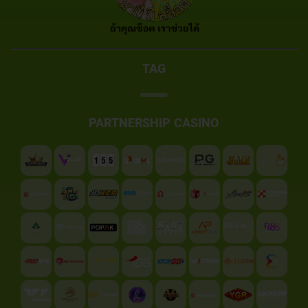
TAG
PARTNERSHIP CASINO