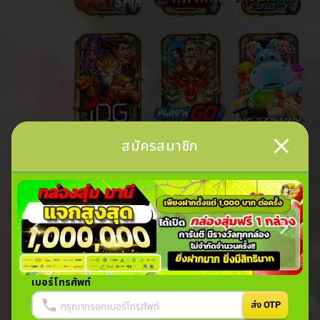
สมัครสมาชิก
เบอร์โทรศัพท์
ส่ง OTP
กรุณากรอกเบอร์โทรศัพท์